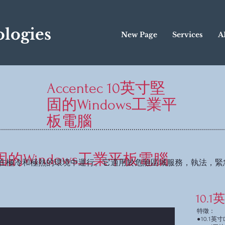
logies
New Page
Services
A
Accentec 10英寸堅
固的Windows工業平
板電腦
寸堅固的Windows工業平板電腦
在極冷和極熱的環境中運行。它適用於危險區域服務，執法，緊
10.
特徵：
●10.1英寸