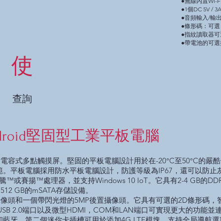
●無線內置Wi-Fi 8
●1個DC 5V /
●音頻輸入/輸
●條形碼：可選
●指紋讀取器可
●帶電池的可選
使
查詢
寸Android堅固型工業平板電腦
電容式多點觸摸屏。堅固的平板電腦設計用於在-20°C至50°C的嚴酷
規範。平板電腦採用防水平板電腦設計，防護等級為IP67，還可以防
賽揚™處理器，並支持Windows 10 IoT。它具有2-4 GB的DDR
2 GB的mSATA存儲設備。
攝像頭和一個帶閃光燈的5MP後置攝像頭。它具有可選的2D條形碼，
1和USB 2.0端口以及微型HDMI，COM和LAN端口可實現更大的功能
i和藍牙，第二個迷你卡插槽可用於添加4G LTE模塊。支持全局導航