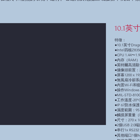
10.1
特徵：
●10.1英寸Dra
●Intel四核Z835
●CPU 1.44〜1.
●內存（RAM）
●英特爾高清顯
●攝像頭前置：
●屏幕1200 x 19
●無風扇冷卻系
●內置Wi-Fi和
●操作Windows 1
●MIL-STD-8
●工作溫度-20ºC
●IP 67防水保護
●濕度範圍：9
●觸摸屏重量（kg）
●尺寸：270 x 18
●2個USB 2.0端
●串行1x RS232
●其他端口1個Mi