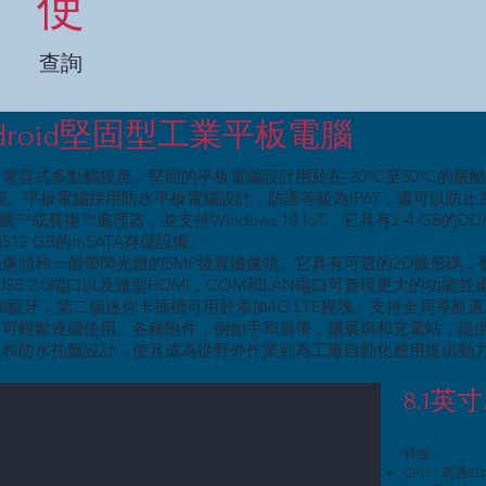
使
查詢
寸Android堅固型工業平板電腦
電容式多點觸摸屏。堅固的平板電腦設計用於在-20°C至50°C的嚴
規範。平板電腦採用防水平板電腦設計，防護等級為IP67，還可以防
賽揚™處理器，並支持Windows 10 IoT。它具有2-4 GB的DDR
2 GB的mSATA存儲設備。
攝像頭和一個帶閃光燈的5MP後置攝像頭。它具有可選的2D條形碼，
1和USB 2.0端口以及微型HDMI，COM和LAN端口可實現更大的功能
i和藍牙，第二個迷你卡插槽可用於添加4G LTE模塊。支持全局導航
，可輕鬆連續使用。各種附件，例如手和肩帶，擴展塢和充電站，提
性和防水托盤設計，使其成為從野外作業到為工廠自動化應用提供動
8.1英
特徵：
CPU：高通SDM63