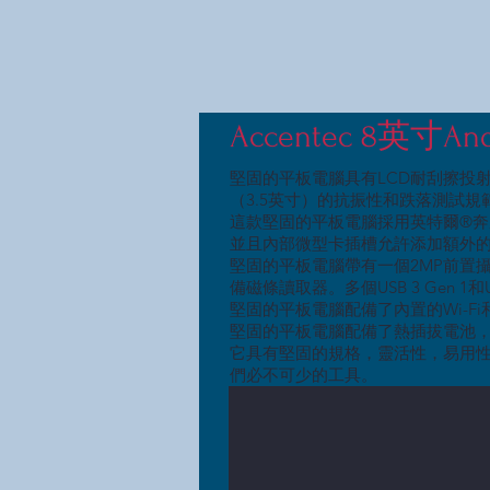
Accentec 8英
堅固的平板電腦具有LCD耐刮擦投射
（3.5英寸）的抗振性和跌落測試
這款堅固的平板電腦採用英特爾®奔騰™或
並且內部微型卡插槽允許添加額外的51
堅固的平板電腦帶有一個2MP前置
備磁條讀取器。多個USB 3 Gen 
堅固的平板電腦配備了內置的Wi-F
堅固的平板電腦配備了熱插拔電池
它具有堅固的規格，靈活性，易用
們必不可少的工具。