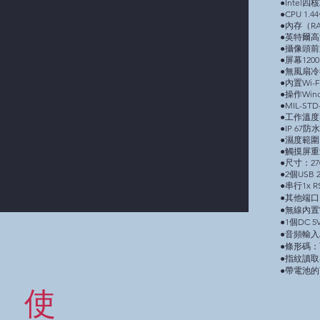
●Intel四核
●CPU 1.4
●內存（RA
●英特爾
●攝像頭前
●屏幕1200 
●無風扇
●內置Wi-
●操作Windo
●MIL-ST
●工作溫度-2
●IP 67防
●濕度範圍
●觸摸屏重量（
●尺寸：270 
●2個USB 
●串行1x R
●其他端口1
●無線內置Wi-
●1個DC 5
●音頻輸入
●條形碼
●指紋讀
●帶電池
使