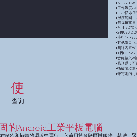
●MIL-STD-
●工作溫度-20º
●IP 67防水
●濕度範圍：
●觸摸屏重量（kg
●尺寸：270 x 1
●2個USB 2.
●串行1x RS23
●其他端口1個M
●無線內置Wi-Fi 
●1個DC 5V 
●音頻輸入/
●條形碼：可
●指紋讀取器
●帶電池的可
使
查詢
寸堅固的Android工業平板電腦
在極冷和極熱的環境中運行。它適用於危險區域服務，執法，緊