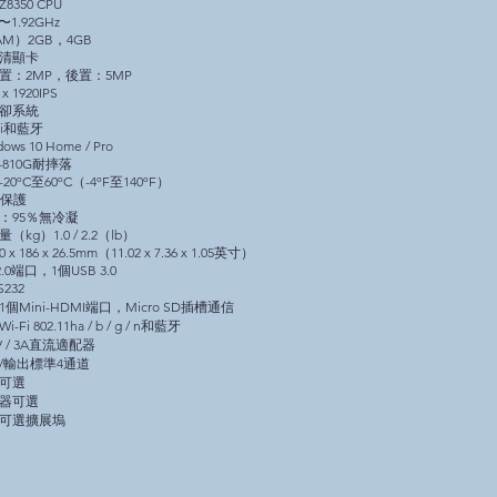
Z8350 CPU
4〜1.92GHz
M）2GB，4GB
高清顯卡
置：2MP，後置：5MP
x 1920IPS
冷卻系統
Fi和藍牙
ws 10 Home / Pro
D-810G耐摔落
0ºC至60ºC（-4ºF至140ºF）
水保護
：95％無冷凝
kg）1.0 / 2.2（lb）
x 186 x 26.5mm（11.02 x 7.36 x 1.05英寸）
2.0端口，1個USB 3.0
S232
個Mini-HDMI端口，Micro SD插槽通信
Fi 802.11ha / b / g / n和藍牙
V / 3A直流適配器
/輸出標準4通道
：可選
取器可選
的可選擴展塢