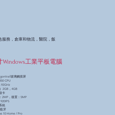
急服務，倉庫和物流，醫院，飯
英寸Windows工業平板電腦
agontrail玻璃觸摸屏
350 CPU
1.92GHz
）2GB，4GB
顯卡
：2MP，後置：5MP
920IPS
系統
和藍牙
 10 Home / Pro