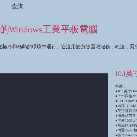
查詢
堅固的Windows工業平板電腦
在極冷和極熱的環境中運行。它適用於危險區域服務，執法，緊
10.1
特徵：
●10.1英寸Dr
●Intel四核Z8
●CPU 1.44〜
●內存（RAM
●英特爾高清
●攝像頭前置
●屏幕1200 x 1
●無風扇冷卻
●內置Wi-Fi
●操作Windows