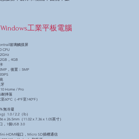
英寸Windows工業平板電腦
gontrail玻璃觸摸屏
0 CPU
92GHz
2GB，4GB
卡
2MP，後置：5MP
20IPS
統
藍牙
0 Home / Pro
10G耐摔落
至60ºC（-4ºF至140ºF）
5％無冷凝
1.0 / 2.2（lb）
6 x 26.5mm（11.02 x 7.36 x 1.05英寸）
口，1個USB 3.0
ni-HDMI端口，Micro SD插槽通信