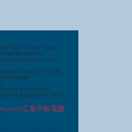
酷條件下運行，並符合122厘米
止灰塵和其他污染物進入。
3L內存和32 GB的eMMC內存，
智能卡和NFC讀取器，並可以配
並連接到外圍設備。
選項。
供了更大的靈活性和易用性。
力的所有工具以及在野外工作的人
寸Android工業平板電腦
2（4 * A73 + 4 * A53）8 * 1.8GHZ