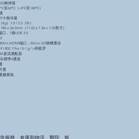
810G耐摔落
C至60ºC（-4ºF至140ºF）
保護
95％無冷凝
）1.0 / 2.2（lb）
86 x 26.5mm（11.02 x 7.36 x 1.05英寸）
0端口，1個USB 3.0
2
ini-HDMI端口，Micro SD插槽通信
802.11ha / b / g / n和藍牙
/ 3A直流適配器
輸出標準4通道
選
可選
選擴展塢
急服務，倉庫和物流，醫院，飯