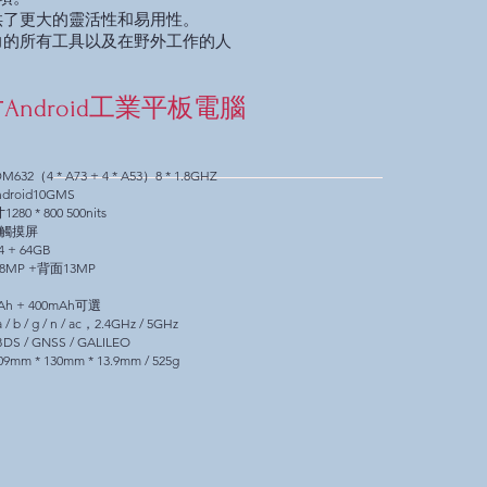
供了更大的靈活性和易用性。
力的所有工具以及在野外工作的人
寸Android工業平板電腦
32（4 * A73 + 4 * A53）8 * 1.8GHZ
roid10GMS
0 * 800 500nits
觸摸屏
 + 64GB
MP +背面13MP
h + 400mAh可選
 / b / g / n / ac，2.4GHz / 5GHz
DS / GNSS / GALILEO
m * 130mm * 13.9mm / 525g