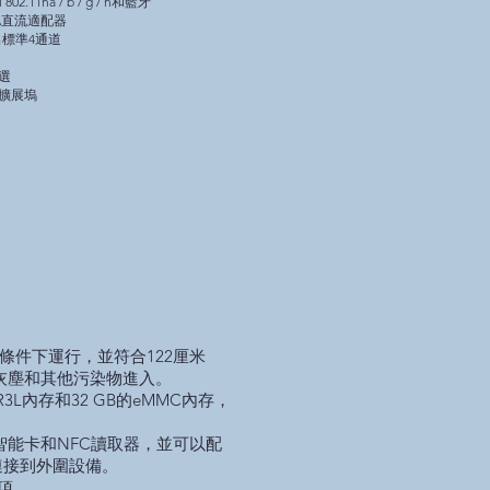
02.11ha / b / g / n和藍牙
 3A直流適配器
出標準4通道
選
擴展塢
條件下運行，並符合122厘米
止灰塵和其他污染物進入。
3L內存和32 GB的eMMC內存，
智能卡和NFC讀取器，並可以配
並連接到外圍設備。
選項。