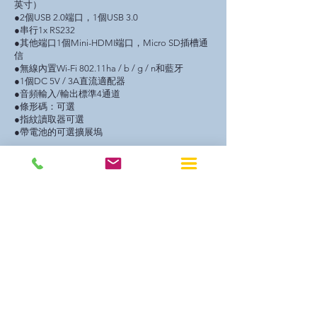
英寸）
●2個USB 2.0端口，1個USB 3.0
●串行1x RS232
●其他端口1個Mini-HDMI端口，Micro SD插槽通
信
●無線內置Wi-Fi 802.11ha / b / g / n和藍牙
●1個DC 5V / 3A直流適配器
●音頻輸入/輸出標準4通道
●條形碼：可選
●指紋讀取器可選
●帶電池的可選擴展塢
Accentec 8英寸Android
堅固型工業平板電腦