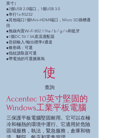
英寸）
●2個USB 2.0端口，1個USB 3.0
●串行1x RS232
●其他端口1個Mini-HDMI端口，Micro SD插槽通
信
●無線內置Wi-Fi 802.11ha / b / g / n和藍牙
●1個DC 5V / 3A直流適配器
●音頻輸入/輸出標準4通道
●條形碼：可選
●指紋讀取器可選
●帶電池的可選擴展塢
使
查詢
Accentec 10英寸堅固的
Windows工業平板電腦
三保護平板電腦堅固耐用。它可以在極
冷和極熱的環境中運行。它適用於危險
區域服務，執法，緊急服務，倉庫和物
流，醫院，飯店和零售管理。