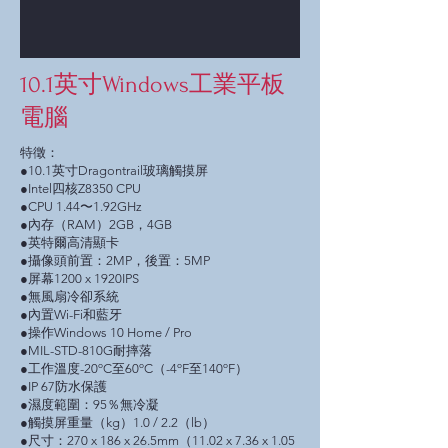
10.1英寸Windows工業平板
電腦
特徵：
●10.1英寸Dragontrail玻璃觸摸屏
●Intel四核Z8350 CPU
●CPU 1.44〜1.92GHz
●內存（RAM）2GB，4GB
●英特爾高清顯卡
●攝像頭前置：2MP，後置：5MP
●屏幕1200 x 1920IPS
●無風扇冷卻系統
●內置Wi-Fi和藍牙
●操作Windows 10 Home / Pro
●MIL-STD-810G耐摔落
●工作溫度-20ºC至60ºC（-4ºF至140ºF）
●IP 67防水保護
●濕度範圍：95％無冷凝
●觸摸屏重量（kg）1.0 / 2.2（lb）
●尺寸：270 x 186 x 26.5mm（11.02 x 7.36 x 1.05