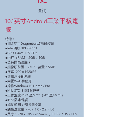
查詢
10.1英寸Android工業平板電
腦
特徵：
●10.1英寸Dragontrail玻璃觸摸屏
●Intel四核Z8350 CPU
●CPU 1.44〜1.92GHz
●內存（RAM）2GB，4GB
●英特爾高清顯卡
●攝像頭前置：2MP，後置：5MP
●屏幕1200 x 1920IPS
●無風扇冷卻系統
●內置Wi-Fi和藍牙
●操作Windows 10 Home / Pro
●MIL-STD-810G耐摔落
●工作溫度-20ºC至60ºC（-4ºF至140ºF）
●IP 67防水保護
●濕度範圍：95％無冷凝
●觸摸屏重量（kg）1.0 / 2.2（lb）
●尺寸：270 x 186 x 26.5mm（11.02 x 7.36 x 1.05