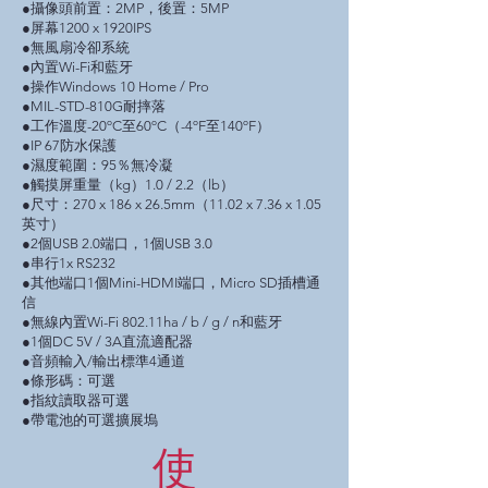
●攝像頭前置：2MP，後置：5MP
●屏幕1200 x 1920IPS
●無風扇冷卻系統
●內置Wi-Fi和藍牙
●操作Windows 10 Home / Pro
●MIL-STD-810G耐摔落
●工作溫度-20ºC至60ºC（-4ºF至140ºF）
●IP 67防水保護
●濕度範圍：95％無冷凝
●觸摸屏重量（kg）1.0 / 2.2（lb）
●尺寸：270 x 186 x 26.5mm（11.02 x 7.36 x 1.05
英寸）
●2個USB 2.0端口，1個USB 3.0
●串行1x RS232
●其他端口1個Mini-HDMI端口，Micro SD插槽通
信
●無線內置Wi-Fi 802.11ha / b / g / n和藍牙
●1個DC 5V / 3A直流適配器
●音頻輸入/輸出標準4通道
●條形碼：可選
●指紋讀取器可選
●帶電池的可選擴展塢
使